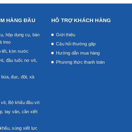
ẨM HÀNG ĐẦU
HỖ TRỢ KHÁCH HÀNG
ụ, hộp dụng cụ, bàn
Giới thiệu
á treo
Câu hỏi thường gặp
 lết, kìm nước
Hướng dẫn mua hàng
ít, đầu tuốc nơ vít,
Phương thức thanh toán
 búa, đục, đột, xà
vít, Bộ khẩu đầu vít
p, tay vặn, cần xiết
khẩu, súng xiết lực