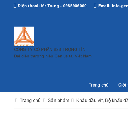
Điện thoại:
Mr Trung - 0985906060
Email:
info.ge
CÔNG TY CỔ PHẦN B2B TRỌNG TÍN
Đại diện thương hiệu Genius tại Việt Nam
Trang chủ
Giới 
Trang chủ
Sản phẩm
Khẩu đầu vít, Bộ khẩu đầ