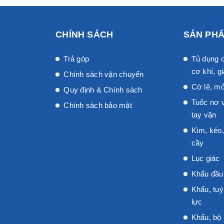
CHÍNH SÁCH
SẢN PH
Trả góp
Tủ dụng c
cơ khí, gi
Chính sách vận chuyển
Cờ lê, mỏ
Quy định & Chính sách
Tuốc nơ v
Chính sách bảo mật
tay vặn
Kìm, kéo,
cầy
Lục giác
Khẩu đầu 
Khẩu, tuý
lực
Khẩu, bộ 