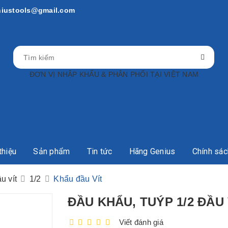
niustools@gmail.com
ĐƠN VỊ NHẬP KHẨU & PHÂN PHỐI TẠI VIỆT NAM
thiệu
Sản phẩm
Tin tức
Hãng Genius
Chính sác
u vít
1/2
Khẩu đầu Vít
ĐẦU KHẨU, TUÝP 1/2 ĐẦU 
Viết đánh giá