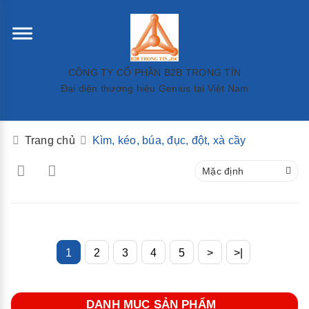
CÔNG TY CỔ PHẦN B2B TRỌNG TÍN
Đại diện thương hiệu Genius tại Việt Nam
Trang chủ
Kìm, kéo, búa, đục, đột, xà cầy
Mặc định
1
2
3
4
5
>
>|
DANH MỤC SẢN PHẨM