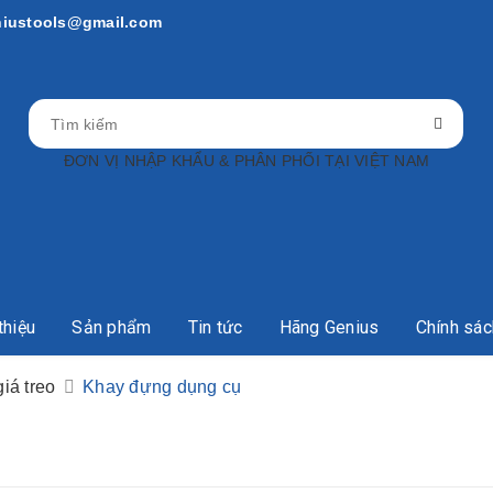
niustools@gmail.com
ĐƠN VỊ NHẬP KHẨU & PHÂN PHỐI TẠI VIỆT NAM
thiệu
Sản phẩm
Tin tức
Hãng Genius
Chính sác
iá treo
Khay đựng dụng cụ