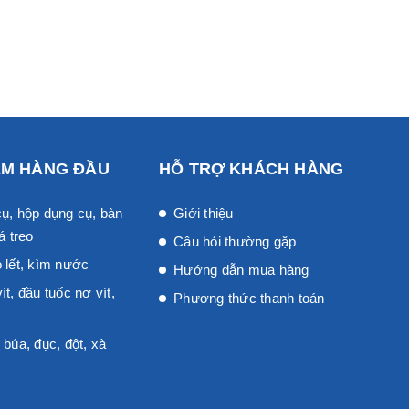
ẨM HÀNG ĐẦU
HỖ TRỢ KHÁCH HÀNG
ụ, hộp dụng cụ, bàn
Giới thiệu
á treo
Câu hỏi thường gặp
 lết, kìm nước
Hướng dẫn mua hàng
ít, đầu tuốc nơ vít,
Phương thức thanh toán
 búa, đục, đột, xà