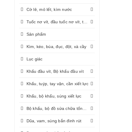
Cờ lê, mỏ lết, kìm nước
Tuốc nơ vít, đầu tuốc nơ vít, tay vặn
Sản phẩm
Kìm, kéo, búa, đục, đột, xà cầy
Lục giác
Khẩu đầu vít, Bộ khẩu đầu vít
Khẩu, tuýp, tay vặn, cần xiết lực
Khẩu, bộ khẩu, súng xiết lực
Bộ khẩu, bộ đồ sửa chữa tổng hợp
Dũa, vam, súng bắn đinh rút