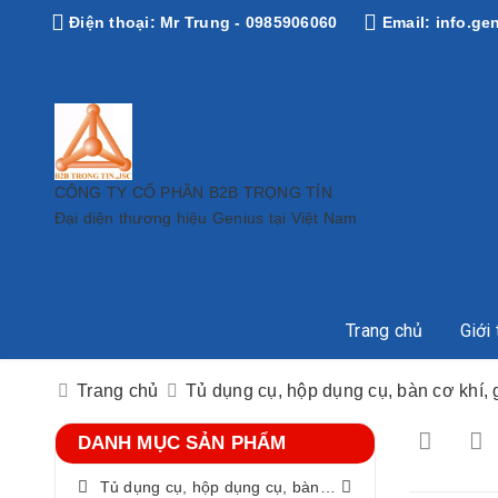
Điện thoại:
Mr Trung - 0985906060
Email:
info.ge
CÔNG TY CỔ PHẦN B2B TRỌNG TÍN
Đại diện thương hiệu Genius tại Việt Nam
Trang chủ
Giới 
Trang chủ
Tủ dụng cụ, hộp dụng cụ, bàn cơ khí, g
DANH MỤC SẢN PHẨM
Tủ dụng cụ, hộp dụng cụ, bàn cơ khí, giá treo