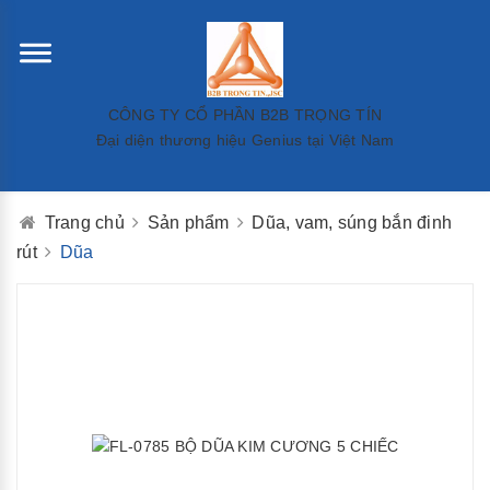
CÔNG TY CỔ PHẦN B2B TRỌNG TÍN
Đại diện thương hiệu Genius tại Việt Nam
Trang chủ
Sản phẩm
Dũa, vam, súng bắn đinh
rút
Dũa