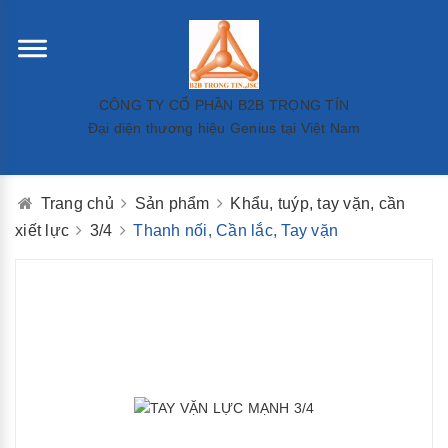
CÔNG TY CỔ PHẦN B2B TRỌNG TÍN
Đại diện thương hiệu Genius tại Việt Nam
Trang chủ
Sản phẩm
Khẩu, tuýp, tay vặn, cần
xiết lực
3/4
Thanh nối, Cần lắc, Tay vặn