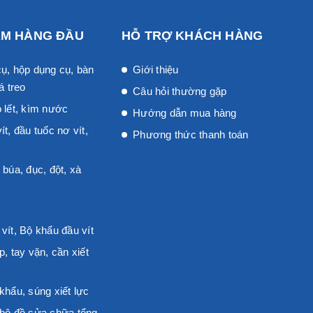
ẨM HÀNG ĐẦU
HỖ TRỢ KHÁCH HÀNG
ụ, hộp dụng cụ, bàn
Giới thiệu
á treo
Câu hỏi thường gặp
 lết, kìm nước
Hướng dẫn mua hàng
ít, đầu tuốc nơ vít,
Phương thức thanh toán
 búa, đục, đột, xà
vít, Bộ khẩu đầu vít
p, tay vặn, cần xiết
khẩu, súng xiết lực
 bộ đồ sửa chữa tổng