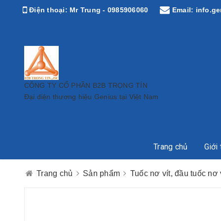
Điện thoại:
Mr Trung - 0985906060
Email:
info.g
CÔNG TY CỔ PHẦN B2B TRỌNG TÍN
Đại diện thương hiệu Genius tại Việt Nam
Trang chủ
Giới 
Trang chủ
Sản phẩm
Tuốc nơ vít, đầu tuốc nơ v