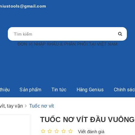
eniustools@gmail.com
ĐƠN VỊ NHẬP KHẨU & PHÂN PHỐI TẠI VIỆT NAM
thiệu
Sản phẩm
Tin tức
Hãng Genius
Chính sác
ít, tay vặn
Tuốc nơ vít
TUỐC NƠ VÍT ĐẦU VUÔNG
Viết đánh giá