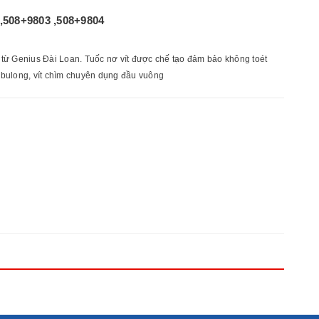
,508+9803 ,508+9804
từ Genius Đài Loan. Tuốc nơ vít được chế tạo đảm bảo không toét
p bulong, vít chìm chuyên dụng đầu vuông