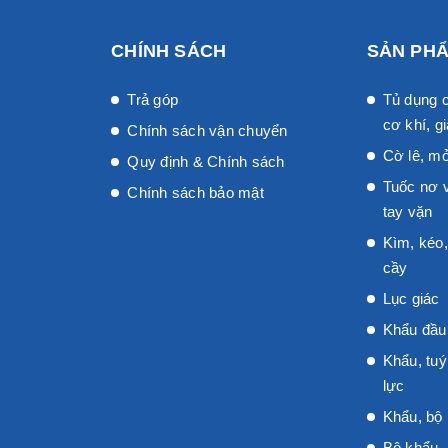
CHÍNH SÁCH
SẢN PH
Trả góp
Tủ dụng c
cơ khí, gi
Chính sách vận chuyển
Cờ lê, mỏ
Quy định & Chính sách
Tuốc nơ v
Chính sách bảo mật
tay vặn
Kìm, kéo,
cầy
Lục giác
Khẩu đầu 
Khẩu, tuý
lực
Khẩu, bộ 
Bộ khẩu,