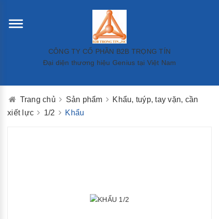
CÔNG TY CỔ PHẦN B2B TRỌNG TÍN
Đại diện thương hiệu Genius tại Việt Nam
Trang chủ
Sản phẩm
Khẩu, tuýp, tay vặn, cần
xiết lực
1/2
Khẩu