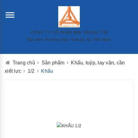
CÔNG TY CỔ PHẦN B2B TRỌNG TÍN
Đại diện thương hiệu Genius tại Việt Nam
Trang chủ
Sản phẩm
Khẩu, tuýp, tay vặn, cần
xiết lực
1/2
Khẩu