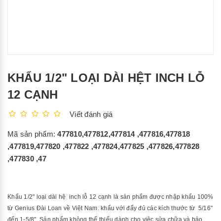
KHẨU 1/2" LOẠI DÀI HỆT INCH LỖ
12 CẠNH
Viết đánh giá
Mã sản phẩm:
477810,477812,477814 ,477816,477818
,477819,477820 ,477822 ,477824,477825 ,477826,477828
,477830 ,47
Khẩu 1/2" loại dài hệ inch lỗ 12 cạnh là sản phẩm
được nhập khẩu 100%
từ Genius Đài Loan về Việt Nam. khẩu với đẩy đủ các kích thước từ 5/16"
đến 1-5/8".
Sản phẩm không thể thiếu dành cho việc sửa chữa và bảo