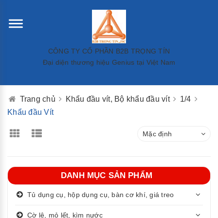
CÔNG TY CỔ PHẦN B2B TRỌNG TÍN
Đại diện thương hiệu Genius tại Việt Nam
Trang chủ
Khẩu đầu vít, Bộ khẩu đầu vít
1/4
Khẩu đầu Vít
Mặc định
DANH MỤC SẢN PHẨM
Tủ dụng cụ, hộp dụng cụ, bàn cơ khí, giá treo
Cờ lê, mỏ lết, kìm nước