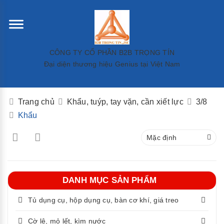
CÔNG TY CỔ PHẦN B2B TRỌNG TÍN
Đại diện thương hiệu Genius tại Việt Nam
Trang chủ
Khẩu, tuýp, tay vặn, cần xiết lực
3/8
Khẩu
Mặc định
DANH MỤC SẢN PHẨM
Tủ dụng cụ, hộp dụng cụ, bàn cơ khí, giá treo
Cờ lê, mỏ lết, kìm nước